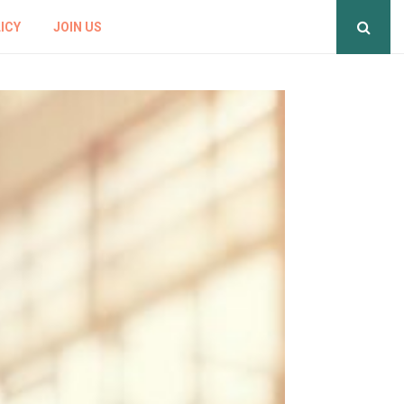
ICY
JOIN US