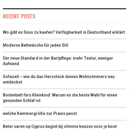
I
B
E
E
L
T
O
R
D
RECENT POSTS
T
O
E
I
Wo gibt es Snus zu kaufen? Verfügbarkeit in Deutschland erklärt
E
K
S
N
R
T
Moderne Bettwäsche für jeden Stil
)
Der neue Standard in der Bartpflege: mehr Textur, weniger
Aufwand
Sofazeit – wie du das Herzstück deines Wohnzimmers neu
entdeckst
Bodenbett fürs Kleinkind: Warum es die beste Wahl für einen
gesunden Schlaf ist
welche Kammergröße zur Praxis passt
Beter varen op Cyprus begint bij slimme keuzes voor je boot