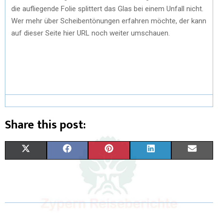
die aufliegende Folie splittert das Glas bei einem Unfall nicht.
Wer mehr über Scheibentönungen erfahren möchte, der kann
auf dieser Seite hier URL noch weiter umschauen.
Share this post:
X
F
P
L
E
(
A
I
I
M
T
C
N
N
A
W
E
T
K
I