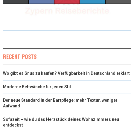
(
A
I
I
M
T
C
N
N
A
W
E
T
K
I
I
B
E
E
L
T
O
R
D
RECENT POSTS
T
O
E
I
Wo gibt es Snus zu kaufen? Verfügbarkeit in Deutschland erklärt
E
K
S
N
R
T
Moderne Bettwäsche für jeden Stil
)
Der neue Standard in der Bartpflege: mehr Textur, weniger
Aufwand
Sofazeit – wie du das Herzstück deines Wohnzimmers neu
entdeckst