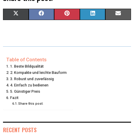
X
F
P
L
E
(
A
I
I
M
T
C
N
N
A
W
E
T
K
I
I
B
E
E
L
Table of Contents
1. Beste Bildqualität
T
O
R
D
2. Kompakte und leichte Bauform
3. Robust und zuverlässig
T
O
E
I
4. Einfach zu bedienen
E
K
S
N
5. Günstiger Preis
Fazit
R
T
Share this post:
)
RECENT POSTS