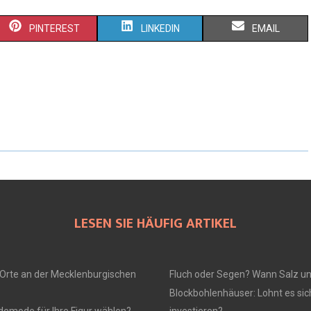
PINTEREST
LINKEDIN
EMAIL
LESEN SIE HÄUFIG ARTIKEL
Orte an der Mecklenburgischen
Fluch oder Segen? Wann Salz u
Blockbohlenhäuser: Lohnt es sich
ademode für Ihre Figur wählen?
investieren?