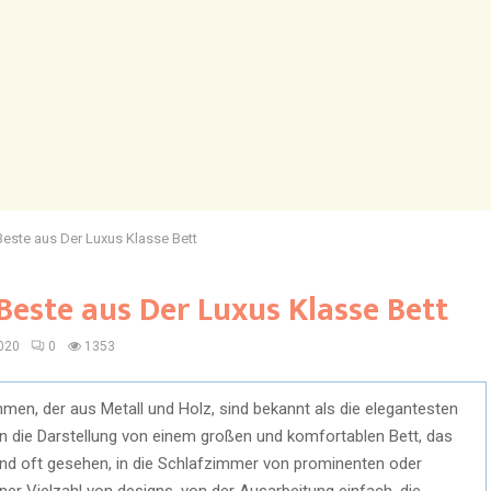
este aus Der Luxus Klasse Bett
Beste aus Der Luxus Klasse Bett
020
0
1353
hmen, der aus Metall und Holz, sind bekannt als die elegantesten
n die Darstellung von einem großen und komfortablen Bett, das
sind oft gesehen, in die Schlafzimmer von prominenten oder
er Vielzahl von designs, von der Ausarbeitung einfach, die