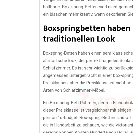
haltbarer. Box-spring-Betten sind nicht gemach
ein bisschen mehr kreativ, wenn dekorieren Si
Boxspringbetten haben 
traditionellen Look
Boxspring-Betten haben einen sehr klassischen 
altmodische look, der perfekt für jedes Schla
Schlafzimmer. Es ist sehr wichtig zu berücksi
angemessen untergebracht in einer box-spring
Preisklassen, aber die Preisklasse ist nicht s
Arten von Schlafzimmer-Möbel.
Ein Boxspring-Bett Rahmen, der mit Eichenholz
dieser Preisklasse ist vergleichbar mit einige
person ‘ s-budget. Box-spring-Betten sind oft 
die in Handarbeit zu schauen, wie die viktori
designs können Kosten Hunderte von Dollar, abe