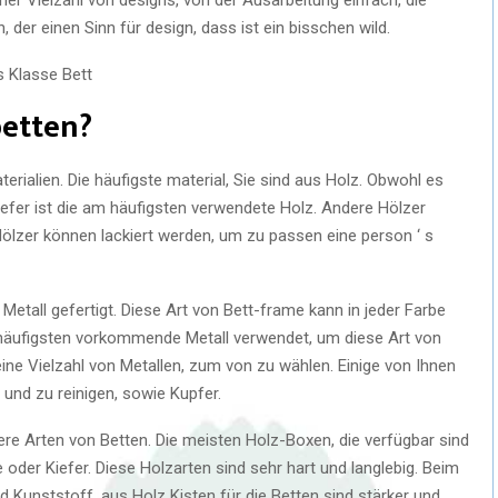
 der einen Sinn für design, dass ist ein bisschen wild.
betten?
rialien. Die häufigste material, Sie sind aus Holz. Obwohl es
Kiefer ist die am häufigsten verwendete Holz. Andere Hölzer
Hölzer können lackiert werden, um zu passen eine person ‘ s
tall gefertigt. Diese Art von Bett-frame kann in jeder Farbe
 häufigsten vorkommende Metall verwendet, um diese Art von
ne Vielzahl von Metallen, zum von zu wählen. Einige von Ihnen
n und zu reinigen, sowie Kupfer.
ere Arten von Betten. Die meisten Holz-Boxen, die verfügbar sind
e oder Kiefer. Diese Holzarten sind sehr hart und langlebig. Beim
d Kunststoff, aus Holz Kisten für die Betten sind stärker und