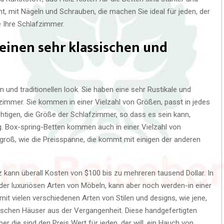
t, mit Nägeln und Schrauben, die machen Sie ideal für jeden, der
e Ihre Schlafzimmer.
einen sehr klassischen und
und traditionellen look. Sie haben eine sehr Rustikale und
fzimmer. Sie kommen in einer Vielzahl von Größen, passt in jedes
chtigen, die Größe der Schlafzimmer, so dass es sein kann,
. Box-spring-Betten kommen auch in einer Vielzahl von
o groß, wie die Preisspanne, die kommt mit einigen der anderen
 kann überall Kosten von $100 bis zu mehreren tausend Dollar. In
n der luxuriösen Arten von Möbeln, kann aber noch werden-in einer
mit vielen verschiedenen Arten von Stilen und designs, wie jene,
anischen Häuser aus der Vergangenheit. Diese handgefertigten
r die sind den Preis Wert für jeden, der will, ein Hauch von