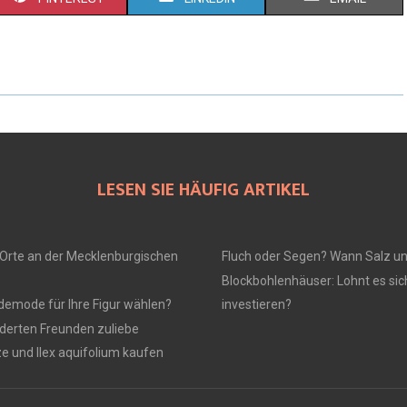
LESEN SIE HÄUFIG ARTIKEL
Orte an der Mecklenburgischen
Fluch oder Segen? Wann Salz u
Blockbohlenhäuser: Lohnt es sich
ademode für Ihre Figur wählen?
investieren?
derten Freunden zuliebe
ze und Ilex aquifolium kaufen