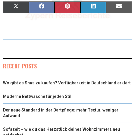
X
F
P
L
E
(
A
I
I
M
T
C
N
N
A
W
E
T
K
I
I
B
E
E
L
T
O
R
D
RECENT POSTS
T
O
E
I
Wo gibt es Snus zu kaufen? Verfügbarkeit in Deutschland erklärt
E
K
S
N
R
T
Moderne Bettwäsche für jeden Stil
)
Der neue Standard in der Bartpflege: mehr Textur, weniger
Aufwand
Sofazeit – wie du das Herzstück deines Wohnzimmers neu
entdeckst