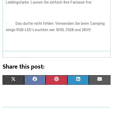
Lieblingsfarbe. Lassen Sie einfach Ihre Fantasie frei.
· Das durfte nicht fehlen: Verwenden Sie beim Camping
einige RGB-LED-Leuchten wie 5050, 3528 und 2835!
Share this post:
X
F
P
L
E
(
A
I
I
M
T
C
N
N
A
W
E
T
K
I