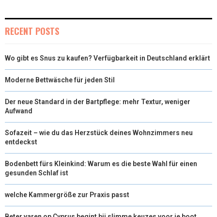
I
B
E
E
L
T
O
R
D
RECENT POSTS
T
O
E
I
Wo gibt es Snus zu kaufen? Verfügbarkeit in Deutschland erklärt
E
K
S
N
R
T
Moderne Bettwäsche für jeden Stil
)
Der neue Standard in der Bartpflege: mehr Textur, weniger
Aufwand
Sofazeit – wie du das Herzstück deines Wohnzimmers neu
entdeckst
Bodenbett fürs Kleinkind: Warum es die beste Wahl für einen
gesunden Schlaf ist
welche Kammergröße zur Praxis passt
Beter varen op Cyprus begint bij slimme keuzes voor je boot