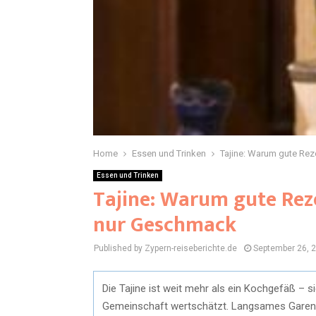
Home
Essen und Trinken
Tajine: Warum gute Rez
Essen und Trinken
Tajine: Warum gute Rez
nur Geschmack
Published by Zypern-reiseberichte.de
September 26, 
Die Tajine ist weit mehr als ein Kochgefäß – s
Gemeinschaft wertschätzt. Langsames Garen