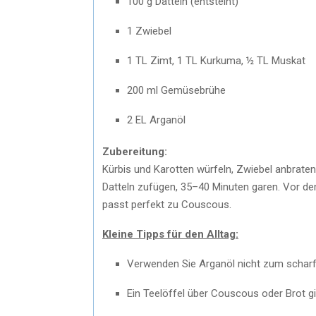
100 g Datteln (entsteint)
1 Zwiebel
1 TL Zimt, 1 TL Kurkuma, ½ TL Muskat
200 ml Gemüsebrühe
2 EL Arganöl
Zubereitung:
Kürbis und Karotten würfeln, Zwiebel anbrat
Datteln zufügen, 35–40 Minuten garen. Vor d
passt perfekt zu Couscous.
Kleine Tipps für den Alltag:
Verwenden Sie Arganöl nicht zum scharfe
Ein Teelöffel über Couscous oder Brot g