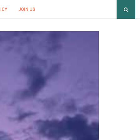
ICY
JOIN US