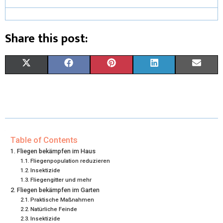
Share this post:
X
F
P
L
E
(
A
I
I
M
T
C
N
N
A
W
E
T
K
I
I
B
E
E
L
Table of Contents
Fliegen bekämpfen im Haus
T
O
R
D
Fliegenpopulation reduzieren
Insektizide
T
O
E
I
Fliegengitter und mehr
Fliegen bekämpfen im Garten
E
K
S
N
Praktische Maßnahmen
R
T
Natürliche Feinde
Insektizide