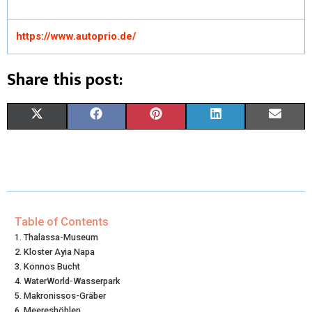
https://www.autoprio.de/
Share this post:
X
F
P
L
E
(
A
I
I
M
T
C
N
N
A
W
E
T
K
I
I
B
E
E
L
Table of Contents
Thalassa-Museum
T
O
R
D
Kloster Ayia Napa
Konnos Bucht
T
O
E
I
WaterWorld-Wasserpark
E
K
S
N
Makronissos-Gräber
Meereshöhlen