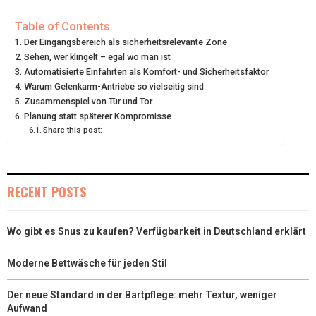
I
B
E
E
L
Table of Contents
Der Eingangsbereich als sicherheitsrelevante Zone
T
O
R
D
Sehen, wer klingelt – egal wo man ist
Automatisierte Einfahrten als Komfort- und Sicherheitsfaktor
T
O
E
I
Warum Gelenkarm-Antriebe so vielseitig sind
E
K
S
N
Zusammenspiel von Tür und Tor
Planung statt späterer Kompromisse
R
T
Share this post:
)
RECENT POSTS
Wo gibt es Snus zu kaufen? Verfügbarkeit in Deutschland erklärt
Moderne Bettwäsche für jeden Stil
Der neue Standard in der Bartpflege: mehr Textur, weniger
Aufwand