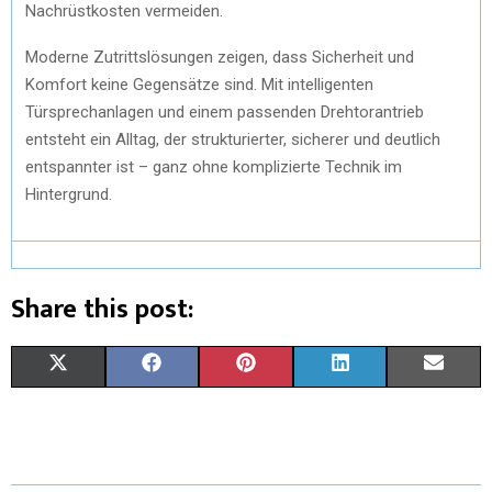
Nachrüstkosten vermeiden.
Moderne Zutrittslösungen zeigen, dass Sicherheit und
Komfort keine Gegensätze sind. Mit intelligenten
Türsprechanlagen und einem passenden Drehtorantrieb
entsteht ein Alltag, der strukturierter, sicherer und deutlich
entspannter ist – ganz ohne komplizierte Technik im
Hintergrund.
Share this post:
X
F
P
L
E
(
A
I
I
M
T
C
N
N
A
W
E
T
K
I