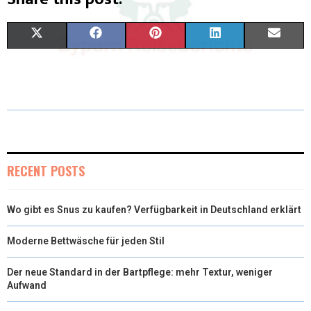
X
F
P
L
E
(
A
I
I
M
T
C
N
N
A
W
E
T
K
I
I
B
E
E
L
T
O
R
D
RECENT POSTS
T
O
E
I
Wo gibt es Snus zu kaufen? Verfügbarkeit in Deutschland erklärt
E
K
S
N
R
T
Moderne Bettwäsche für jeden Stil
)
Der neue Standard in der Bartpflege: mehr Textur, weniger
Aufwand