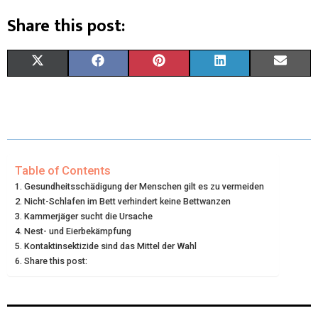
Share this post:
X
F
P
L
E
(
A
I
I
M
T
C
N
N
A
W
E
T
K
I
I
B
E
E
L
Table of Contents
Gesundheitsschädigung der Menschen gilt es zu vermeiden
T
O
R
D
Nicht-Schlafen im Bett verhindert keine Bettwanzen
Kammerjäger sucht die Ursache
T
O
E
I
Nest- und Eierbekämpfung
E
K
S
N
Kontaktinsektizide sind das Mittel der Wahl
Share this post:
R
T
)