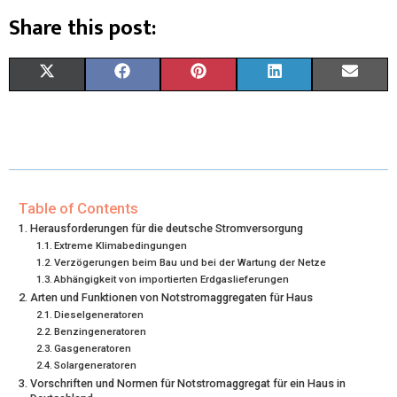
Share this post:
X
F
P
L
E
(
A
I
I
M
T
C
N
N
A
W
E
T
K
I
I
B
E
E
L
Table of Contents
Herausforderungen für die deutsche Stromversorgung
T
O
R
D
Extreme Klimabedingungen
Verzögerungen beim Bau und bei der Wartung der Netze
T
O
E
I
Abhängigkeit von importierten Erdgaslieferungen
Arten und Funktionen von Notstromaggregaten für Haus
E
K
S
N
Dieselgeneratoren
R
T
Benzingeneratoren
Gasgeneratoren
)
Solargeneratoren
Vorschriften und Normen für Notstromaggregat für ein Haus in