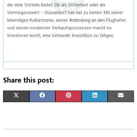
die viele Vorteile bietet. Ob als Sicherheit oder als
Vermögenswert – Düsseldorf hat viel zu bieten. Mit seiner
lebendigen Kulturszene, seiner Anbindung an den Flughafen
und seinen modernen Verkaufsprozessen macht es
Investoren leicht, eine lohnende Investition zu tätigen.
.
Share this post:
X
F
P
L
E
(
A
I
I
M
T
C
N
N
A
W
E
T
K
I