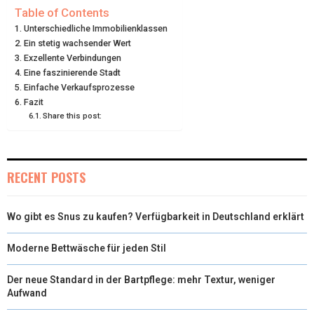
I
B
E
E
L
Table of Contents
Unterschiedliche Immobilienklassen
T
O
R
D
Ein stetig wachsender Wert
Exzellente Verbindungen
T
O
E
I
Eine faszinierende Stadt
E
K
S
N
Einfache Verkaufsprozesse
Fazit
R
T
Share this post:
)
RECENT POSTS
Wo gibt es Snus zu kaufen? Verfügbarkeit in Deutschland erklärt
Moderne Bettwäsche für jeden Stil
Der neue Standard in der Bartpflege: mehr Textur, weniger
Aufwand